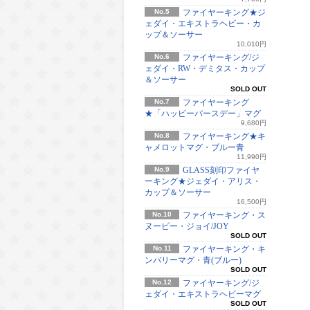
No.5
ファイヤーキング★ジ
ェダイ・エキストラヘビー・カ
ップ＆ソーサー
10,010円
No.6
ファイヤーキング/ジ
ェダイ・RW・デミタス・カップ
＆ソーサー
SOLD OUT
No.7
ファイヤーキング
★「ハッピーバースデー」マグ
9,680円
No.8
ファイヤーキング★キ
ャメロットマグ・ブルー青
11,990円
No.9
GLASS刻印ファイヤ
ーキング★ジェダイ・アリス・
カップ＆ソーサー
16,500円
No.10
ファイヤーキング・ス
ヌーピー・ジョイ/JOY
SOLD OUT
No.11
ファイヤーキング・キ
ンバリーマグ・青(ブルー)
SOLD OUT
No.12
ファイヤーキング/ジ
ェダイ・エキストラヘビーマグ
SOLD OUT