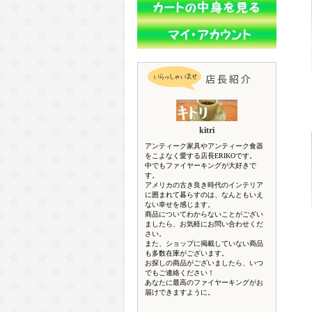
kitri
アンティーク家具やアンティーク食器
をこよなく愛する店長ERIKOです。
中でもファイヤーキングが大好きで
す。
アメリカの古き良き時代のインテリア
に囲まれて暮らすのは、なんともいえ
ない幸せを感じます。
商品についてわからないことがござい
ましたら、お気軽にお問い合わせくだ
さい。
また、ショップに掲載していない商品
も多数在庫がございます。
お探しの商品がございましたら、いつ
でもご連絡ください！
あなたに最高のファイヤーキングがお
届けできますように。