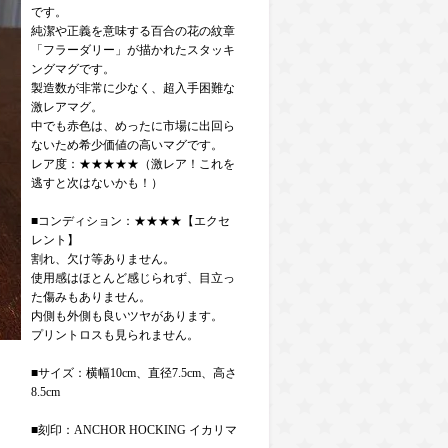
です。
純潔や正義を意味する百合の花の紋章
「フラーダリー」が描かれたスタッキ
ングマグです。
製造数が非常に少なく、超入手困難な
激レアマグ。
中でも赤色は、めったに市場に出回ら
ないため希少価値の高いマグです。
レア度：★★★★★（激レア！これを
逃すと次はないかも！）
■コンディション：★★★★【エクセ
レント】
割れ、欠け等ありません。
使用感はほとんど感じられず、目立っ
た傷みもありません。
内側も外側も良いツヤがあります。
プリントロスも見られません。
■サイズ：横幅10cm、直径7.5cm、高さ
8.5cm
■刻印：ANCHOR HOCKING イカリマ