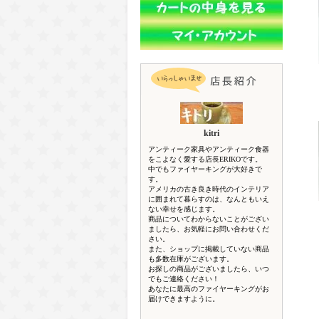
kitri
アンティーク家具やアンティーク食器
をこよなく愛する店長ERIKOです。
中でもファイヤーキングが大好きで
す。
アメリカの古き良き時代のインテリア
に囲まれて暮らすのは、なんともいえ
ない幸せを感じます。
商品についてわからないことがござい
ましたら、お気軽にお問い合わせくだ
さい。
また、ショップに掲載していない商品
も多数在庫がございます。
お探しの商品がございましたら、いつ
でもご連絡ください！
あなたに最高のファイヤーキングがお
届けできますように。