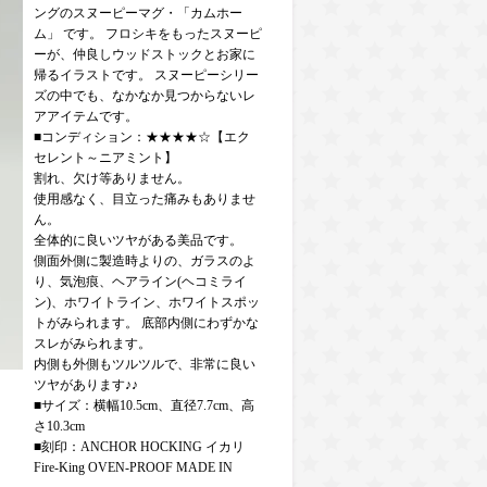
ングのスヌーピーマグ・「カムホー
ム」 です。 フロシキをもったスヌーピ
ーが、仲良しウッドストックとお家に
帰るイラストです。 スヌーピーシリー
ズの中でも、なかなか見つからないレ
アアイテムです。
■コンディション：★★★★☆【エク
セレント～ニアミント】
割れ、欠け等ありません。
使用感なく、目立った痛みもありませ
ん。
全体的に良いツヤがある美品です。
側面外側に製造時よりの、ガラスのよ
り、気泡痕、ヘアライン(ヘコミライ
ン)、ホワイトライン、ホワイトスポッ
トがみられます。 底部内側にわずかな
スレがみられます。
内側も外側もツルツルで、非常に良い
ツヤがあります♪♪
■サイズ：横幅10.5cm、直径7.7cm、高
さ10.3cm
■刻印：ANCHOR HOCKING イカリ
Fire-King OVEN-PROOF MADE IN