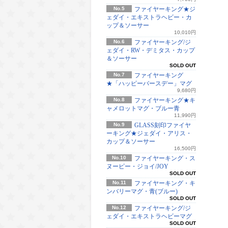
No.5
ファイヤーキング★ジ
ェダイ・エキストラヘビー・カ
ップ＆ソーサー
10,010円
No.6
ファイヤーキング/ジ
ェダイ・RW・デミタス・カップ
＆ソーサー
SOLD OUT
No.7
ファイヤーキング
★「ハッピーバースデー」マグ
9,680円
No.8
ファイヤーキング★キ
ャメロットマグ・ブルー青
11,990円
No.9
GLASS刻印ファイヤ
ーキング★ジェダイ・アリス・
カップ＆ソーサー
16,500円
No.10
ファイヤーキング・ス
ヌーピー・ジョイ/JOY
SOLD OUT
No.11
ファイヤーキング・キ
ンバリーマグ・青(ブルー)
SOLD OUT
No.12
ファイヤーキング/ジ
ェダイ・エキストラヘビーマグ
SOLD OUT