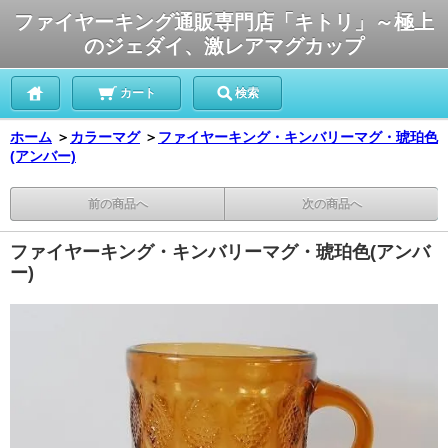
ファイヤーキング通販専門店「キトリ」～極上
のジェダイ、激レアマグカップ
カート
検索
ホーム
＞
カラーマグ
＞
ファイヤーキング・キンバリーマグ・琥珀色
(アンバー)
前の商品へ
次の商品へ
ファイヤーキング・キンバリーマグ・琥珀色(アンバ
ー)